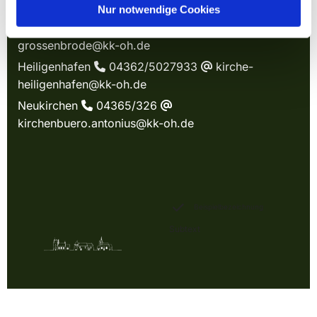
KIRCHE IN WAGRIEN
Nur notwendige Cookies
Großenbrode
04367/321
kg-

@
grossenbrode@kk-oh.de
Heiligenhafen
04362/5027933
kirche-

@
heiligenhafen@kk-oh.de
Neukirchen
04365/326

@
kirchenbuero.antonius@kk-oh.de
Beispielbezeichnung
Subtext