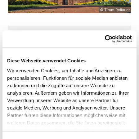
© Timm Rollauer
Sonntag, 16. August 2026, 17:00
Uhr
Diese Webseite verwendet Cookies
St. Antonius Neukirchen, An der
Wir verwenden Cookies, um Inhalte und Anzeigen zu
Kirche 18, 23779 Neukirchen
personalisieren, Funktionen für soziale Medien anbieten
zu können und die Zugriffe auf unsere Website zu
analysieren. Außerdem geben wir Informationen zu Ihrer
Pastorin Gangi-Juny
Verwendung unserer Website an unsere Partner für
soziale Medien, Werbung und Analysen weiter. Unsere
Partner führen diese Informationen möglicherweise mit
weiteren Daten zusammen, die Sie ihnen bereitgestellt
haben oder die sie im Rahmen Ihrer Nutzung der Dienste
gesammelt haben.