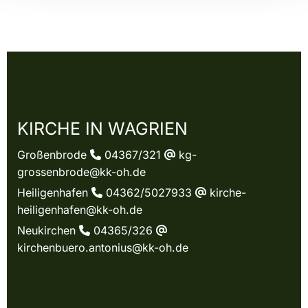
KIRCHE IN WAGRIEN
Großenbrode
04367/321
kg-

@
grossenbrode@kk-oh.de
Heiligenhafen
04362/5027933
kirche-

@
heiligenhafen@kk-oh.de
Neukirchen
04365/326

@
kirchenbuero.antonius@kk-oh.de