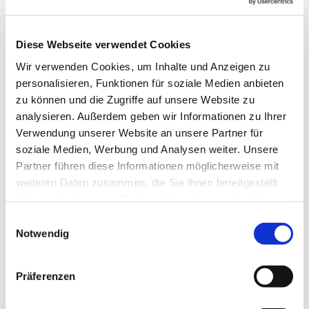
Stunde nutzen, am 31.10. zwischen 14 und 17
Uhr alle Kinder von 8-12 Jahren einzuladen, im
Diese Webseite verwendet Cookies
Gemeindehaus Thulboden 13a in Heiligenhafen
zu basteln, zu spielen oder Kostüme rund um
Wir verwenden Cookies, um Inhalte und Anzeigen zu
Halloween und Reformationstag zu entwerfen.
personalisieren, Funktionen für soziale Medien anbieten
zu können und die Zugriffe auf unsere Website zu
Hier können Sie sich ganz einfach dazu
analysieren. Außerdem geben wir Informationen zu Ihrer
anmelden:
Verwendung unserer Website an unsere Partner für
soziale Medien, Werbung und Analysen weiter. Unsere
https://forms.churchdesk.com/f...
Partner führen diese Informationen möglicherweise mit
Martin Luther hat damals nämlich an
weiteren Daten zusammen, die Sie ihnen bereitgestellt
Allerheiligen 95 Thesen gegen die damalige
haben oder die sie im Rahmen Ihrer Nutzung der Dienste
Beichtpraxis veröffentlicht. Damit wendete er
gesammelt haben.
Einwilligungsauswahl
sich auch gegen die Spukgeschichten, dass
Notwendig
Geister auf die Welt zurückkehren könnten. Aber
er selbst hatte große Angst vor Gewittern - und
Präferenzen
vor allem dem Teufel, den er als Urheber hinter
paranormalen Erfahrungen vermutete