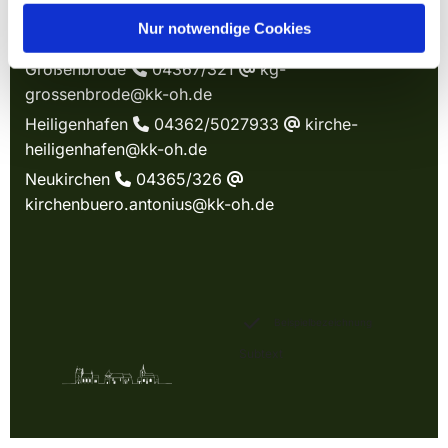
KIRCHE IN WAGRIEN
Nur notwendige Cookies
Großenbrode
04367/321
kg-

@
grossenbrode@kk-oh.de
Heiligenhafen
04362/5027933
kirche-

@
heiligenhafen@kk-oh.de
Neukirchen
04365/326

@
kirchenbuero.antonius@kk-oh.de
Beispielbezeichnung
Subtext