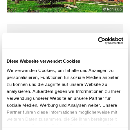
© Ronja Bo
Sonntag, 18. Oktober 2026, 11:00
Uhr
Diese Webseite verwendet Cookies
Stadtkirche Heiligenhafen,
Wir verwenden Cookies, um Inhalte und Anzeigen zu
Kirchenstraße 5, 23774
personalisieren, Funktionen für soziale Medien anbieten
Heiligenhafen
zu können und die Zugriffe auf unsere Website zu
analysieren. Außerdem geben wir Informationen zu Ihrer
Pastor de Boor
Verwendung unserer Website an unsere Partner für
soziale Medien, Werbung und Analysen weiter. Unsere
Partner führen diese Informationen möglicherweise mit
weiteren Daten zusammen, die Sie ihnen bereitgestellt
haben oder die sie im Rahmen Ihrer Nutzung der Dienste