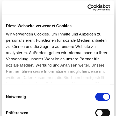
Diese Webseite verwendet Cookies
Wir verwenden Cookies, um Inhalte und Anzeigen zu
personalisieren, Funktionen für soziale Medien anbieten
zu können und die Zugriffe auf unsere Website zu
analysieren. Außerdem geben wir Informationen zu Ihrer
Verwendung unserer Website an unsere Partner für
soziale Medien, Werbung und Analysen weiter. Unsere
Partner führen diese Informationen möglicherweise mit
Haushaltsplan 2026/2027 für
weiteren Daten zusammen, die Sie ihnen bereitgestellt
Großenbrode liegt aus
haben oder die sie im Rahmen Ihrer Nutzung der Dienste
gesammelt haben.
Einwilligungsauswahl
Ab Montag, den 29.6.2026 bis 29.08.2026 liegt
Notwendig
der Haushaltsplan für die Jahre 2026/2027 im
Kirchenbüro zur Einsicht bereit. Sie können
gerne in den Öffnungszeiten am Freitag von 9
Präferenzen