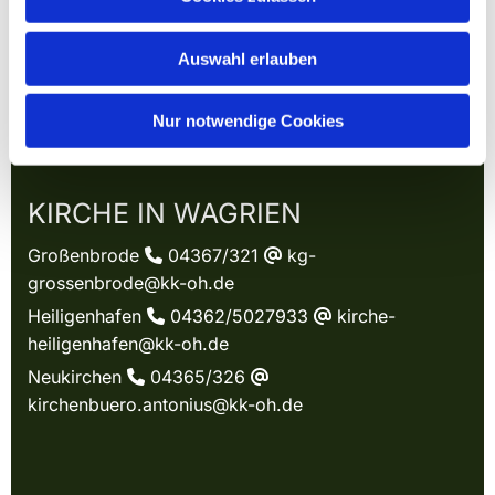
Auswahl erlauben
Nur notwendige Cookies
KIRCHE IN WAGRIEN
Großenbrode
04367/321
kg-

@
grossenbrode@kk-oh.de
Heiligenhafen
04362/5027933
kirche-

@
heiligenhafen@kk-oh.de
Neukirchen
04365/326

@
kirchenbuero.antonius@kk-oh.de