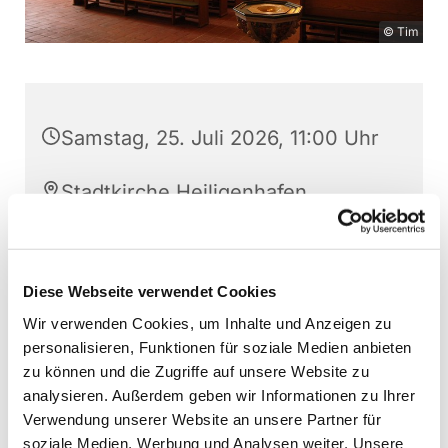
© Tim
Samstag, 25. Juli 2026, 11:00 Uhr
Stadtkirche Heiligenhafen,
Kirchenstraße 5, 23774
Heiligenhafen
Diese Webseite verwendet Cookies
Eintritt frei, Spende erbeten
Wir verwenden Cookies, um Inhalte und Anzeigen zu
personalisieren, Funktionen für soziale Medien anbieten
zu können und die Zugriffe auf unsere Website zu
analysieren. Außerdem geben wir Informationen zu Ihrer
Gönnen Sie sich eine Auszeit vom Markt und
Verwendung unserer Website an unsere Partner für
lauschen Sie in der Kirche den Klängen unserer
soziale Medien, Werbung und Analysen weiter. Unsere