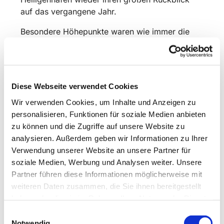
auf das vergangene Jahr.
Besondere Höhepunkte waren wie immer die
beiden Lager, einmal zu Pfingsten in
Großenbrode, und dann im Sommer in
Großzerlang in Brandenburg, die jeweils mit
anderen Stämmen zusammen durchgeführt
Diese Webseite verwendet Cookies
werden. Ganze 120 Pfadfinder waren in
Wir verwenden Cookies, um Inhalte und Anzeigen zu
Großzerlang dabei!
personalisieren, Funktionen für soziale Medien anbieten
Doch das kann noch getoppt werden: Nächstes
zu können und die Zugriffe auf unsere Website zu
Jahr soll zu Pfingsten wieder wie alle zwei
analysieren. Außerdem geben wir Informationen zu Ihrer
Jahre ein Lager stattfinden, das vom
Verwendung unserer Website an unsere Partner für
Dachverband überregional organisiert wird -
soziale Medien, Werbung und Analysen weiter. Unsere
und wo voraussichtlich sogar über 1000
Partner führen diese Informationen möglicherweise mit
Pfadfinder zusammen kommen werden.
weiteren Daten zusammen, die Sie ihnen bereitgestellt
haben oder die sie im Rahmen Ihrer Nutzung der Dienste
Verschiedene Eltern berichteten auf dem
gesammelt haben.
Einwilligungsauswahl
Jahresrückblick, wie gut ihnen die Arbeit der
Notwendig