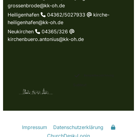
grossenbrode@kk-oh.de
Heiligenhafen
04362/5027933
kirche-

@
heiligenhafen@kk-oh.de
Neukirchen
04365/326

@
kirchenbuero.antonius@kk-oh.de
Beispielbezeichnung
Subtext
Impressum
Datenschutzerklärung
ChurchDesk-Login