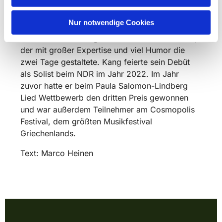
die Leitung beider Chöre zu übernehmen.
Nur notwendige Cookies
Mit dem Südkoreaner Heejun Kang hatten die
Chöre nun einen begeisternden Kantor zu Gast,
der mit großer Expertise und viel Humor die
zwei Tage gestaltete. Kang feierte sein Debüt
als Solist beim NDR im Jahr 2022. Im Jahr
zuvor hatte er beim Paula Salomon-Lindberg
Lied Wettbewerb den dritten Preis gewonnen
und war außerdem Teilnehmer am Cosmopolis
Festival, dem größten Musikfestival
Griechenlands.
Text: Marco Heinen