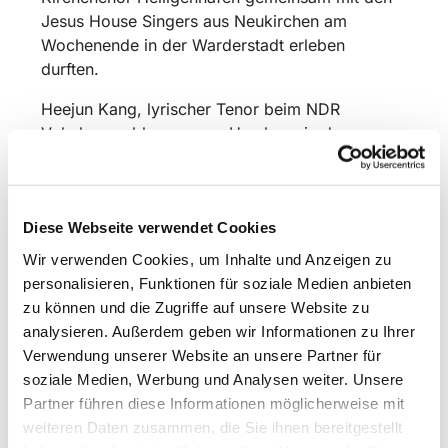
Jesus House Singers aus Neukirchen am
Wochenende in der Warderstadt erleben
durften.
Heejun Kang, lyrischer Tenor beim NDR
Vokalensemble, war aus Hamburg in den
Gemeindesaal der Kirchengemeinde in
Heiligenhafen gekommen, um mit den 28
Frauen und fünf Männern beider Chöre neue
Diese Webseite verwendet Cookies
Höhen in der gemeinsamen Arbeit auszuloten.
„Lächeln und ein gutes Gefühl“, so sollte die
Wir verwenden Cookies, um Inhalte und Anzeigen zu
Grundhaltung beim Singen sein, empfahl der
personalisieren, Funktionen für soziale Medien anbieten
Profi.
zu können und die Zugriffe auf unsere Website zu
analysieren. Außerdem geben wir Informationen zu Ihrer
Die Chöre hatten sich zuvor beim von den
Verwendung unserer Website an unsere Partner für
Sparkassen in Schleswig-Holstein finanzierten
soziale Medien, Werbung und Analysen weiter. Unsere
Projekt „Instrument des Jahres 2025 – Stimme“
Partner führen diese Informationen möglicherweise mit
beworben, bei dem der Landesmusikrat als
weiteren Daten zusammen, die Sie ihnen bereitgestellt
Träger unter allen teilnehmenden Chören jetzt