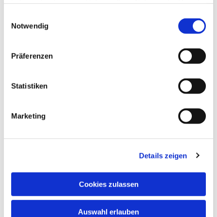
haben oder die sie im Rahmen Ihrer Nutzung der Dienste
sechs Workshops mit drei Spitzensängern aus
gesammelt haben.
Einwilligungsauswahl
den Reihen des NDR Vokalensembles
Notwendig
organisierte. Bei dem seit 2008 stattfindenden
Projekt, bei dem Landtagspräsidentin Kristina
Herbst die Schirmherrin ist, gibt es jedes Jahr
Präferenzen
Botschafter – professionelle Musikerinnen und
Musiker oder Musikensembles des Landes – die
Statistiken
an der Basis Musikförderung auf höchstem
Niveau ermöglichen.
Marketing
Für die beiden Chöre aus der Region geht es
darum, künftig häufiger gemeinsame Projekte
auf die Beine zu stellen, miteinander aufzutreten
und Gottesdienste zu begleiten. Hintergrund ist,
Details zeigen
dass die Jesus House Singers längere Zeit ohne
feste Chorleitung waren und vor der Auflösung
Cookies zulassen
standen. So entstand die Idee, die Kräfte in der
Kirchenregion Wagrien stärker zu bündeln und
Heiligenhafens Kantor Tim Weigardt war bereit,
Auswahl erlauben