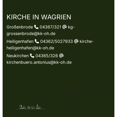
KIRCHE IN WAGRIEN
Großenbrode
04367/321
kg-

@
grossenbrode@kk-oh.de
Heiligenhafen
04362/5027933
kirche-

@
heiligenhafen@kk-oh.de
Neukirchen
04365/326

@
kirchenbuero.antonius@kk-oh.de
Beispielbezeichnung
Subtext