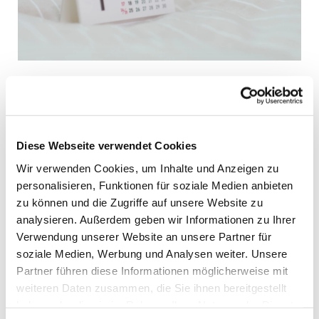
Mittwoch, 28. Oktober 2026, 15:30
Diese Webseite verwendet Cookies
Uhr
Wir verwenden Cookies, um Inhalte und Anzeigen zu
personalisieren, Funktionen für soziale Medien anbieten
St. Katharinen Kirche,
zu können und die Zugriffe auf unsere Website zu
Nordlandstr. 13, Hörn 1, 23775
analysieren. Außerdem geben wir Informationen zu Ihrer
Großenbrode
Verwendung unserer Website an unsere Partner für
soziale Medien, Werbung und Analysen weiter. Unsere
Partner führen diese Informationen möglicherweise mit
weiteren Daten zusammen, die Sie ihnen bereitgestellt
haben oder die sie im Rahmen Ihrer Nutzung der Dienste