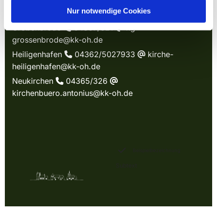
KIRCHE IN WAGRIEN
Nur notwendige Cookies
Großenbrode
04367/321
kg-

@
grossenbrode@kk-oh.de
Heiligenhafen
04362/5027933
kirche-

@
heiligenhafen@kk-oh.de
Neukirchen
04365/326

@
kirchenbuero.antonius@kk-oh.de
Beispielbezeichnung
Subtext