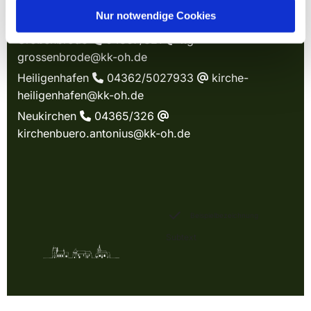
KIRCHE IN WAGRIEN
Nur notwendige Cookies
Großenbrode
04367/321
kg-

@
grossenbrode@kk-oh.de
Heiligenhafen
04362/5027933
kirche-

@
heiligenhafen@kk-oh.de
Neukirchen
04365/326

@
kirchenbuero.antonius@kk-oh.de
Beispielbezeichnung
Subtext