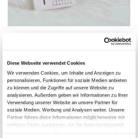
Mittwoch, 25. November 2026,
Diese Webseite verwendet Cookies
15:30 Uhr
Wir verwenden Cookies, um Inhalte und Anzeigen zu
personalisieren, Funktionen für soziale Medien anbieten
St. Katharinen Kirche,
zu können und die Zugriffe auf unsere Website zu
Nordlandstr. 13, Hörn 1, 23775
analysieren. Außerdem geben wir Informationen zu Ihrer
Großenbrode
Verwendung unserer Website an unsere Partner für
soziale Medien, Werbung und Analysen weiter. Unsere
Partner führen diese Informationen möglicherweise mit
weiteren Daten zusammen, die Sie ihnen bereitgestellt
haben oder die sie im Rahmen Ihrer Nutzung der Dienste