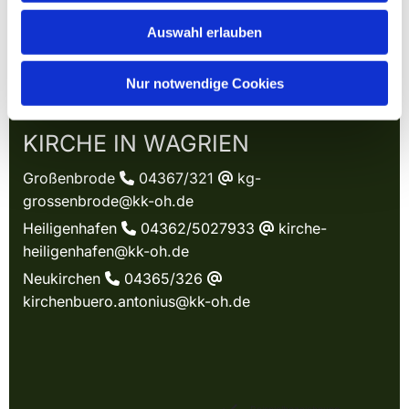
Auswahl erlauben
Nur notwendige Cookies
KIRCHE IN WAGRIEN
Großenbrode
04367/321
kg-

@
grossenbrode@kk-oh.de
Heiligenhafen
04362/5027933
kirche-

@
heiligenhafen@kk-oh.de
Neukirchen
04365/326

@
kirchenbuero.antonius@kk-oh.de
Beispielbezeichnung