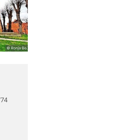
© Ronja Bo
774