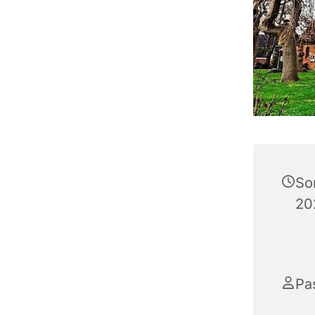
So
20
Pa