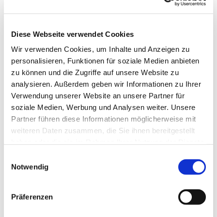
Kirchengemeinderatsvorsitzender in Neukirchen
(auf dem Bild: 2. v.r.) war Wolfgang Voß von
Beginn an prägender Teil unserer
Diese Webseite verwendet Cookies
Regionalisierung. Aus seinem Glauben heraus
Wir verwenden Cookies, um Inhalte und Anzeigen zu
hatte er einen wachen Blick für die Menschen in
personalisieren, Funktionen für soziale Medien anbieten
unseren Gemeinden, ein tiefes
zu können und die Zugriffe auf unsere Website zu
Gerechtigkeitsempfinden und eine große
analysieren. Außerdem geben wir Informationen zu Ihrer
Verlässlichkeit. Wenn man ihn brauchte, war er
Verwendung unserer Website an unsere Partner für
da.
soziale Medien, Werbung und Analysen weiter. Unsere
Partner führen diese Informationen möglicherweise mit
Mit seinen klugen Gedanken, seinen
weiteren Daten zusammen, die Sie ihnen bereitgestellt
wertschätzenden Beobachtungen und seiner
haben oder die sie im Rahmen Ihrer Nutzung der Dienste
offenen, zugewandten Art hat er unser
gesammelt haben.
gemeinsames Arbeiten getragen und bereichert.
Einwilligungsauswahl
Notwendig
Sein Engagement war geprägt von
Verantwortung, Vertrauen und der
Überzeugung, dass Kirche für die Menschen da
Präferenzen
ist. Er hat Zusammenarbeit gefördert und Räume
geschaffen, in denen sich andere willkommen